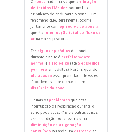
O
ronco
nada mais é que a
vibração
de tecidos flácidos
por um fluxo
turbulento de ar durante o sono. É um
fenômeno que, geralmente, ocorre
juntamente com
episódios de apneia
,
que é a
interrupção total do fluxo de
ar
na via respiratória.
Ter
alguns episódios
de apneia
durante a noite é
perfeitamente
normal
e
fisiológico
(até
5 episódios
por hora
em adultos). Porém, quando
ultrapassa
essa quantidade de vezes,
já podemos estar diante de um
distúrbio do sono
.
E quais os
problemas
que essa
interrupção da respiração durante o
sono pode causar? Entre outras coisas,
essa condição pode levar a uma
diminuição da oxigenação
sanguínea
gerando um
estresse
ao