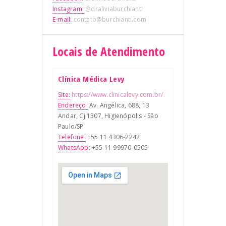
Instagram:
@draliviaburchianti
E-mail:
contato@burchianti.com
Locais de Atendimento
Clínica Médica Levy
Site:
https://www.clinicalevy.com.br/
Endereço:
Av. Angélica, 688, 13
Andar, Cj 1307, Higienópolis - São
Paulo/SP
Telefone:
+55 11 4306-2242
WhatsApp:
+55 11 99970-0505