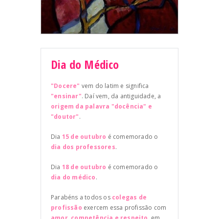
Dia do Médico
"Docere"
vem do latim e significa
"ensinar"
. Daí vem, da antiguidade, a
origem da palavra "docência" e
"doutor"
.
Dia
15 de outubro
é comemorado o
dia dos professores
.
Dia
18 de outubro
é comemorado o
dia do médico
.
Parabéns a todos os
colegas de
profissão
exercem essa profissão com
amor, competência e respeito
, em